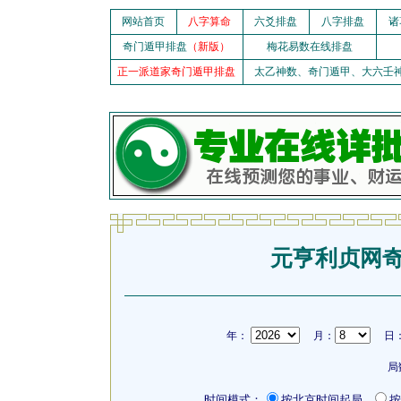
网站首页
八字算命
六爻排盘
八字排盘
诸
奇门遁甲排盘
（新版）
梅花易数在线排盘
正一派道家奇门遁甲排盘
太乙神数、奇门遁甲、大六壬
元亨利贞网
年：
月：
日
局
时间模式：
按北京时间起局