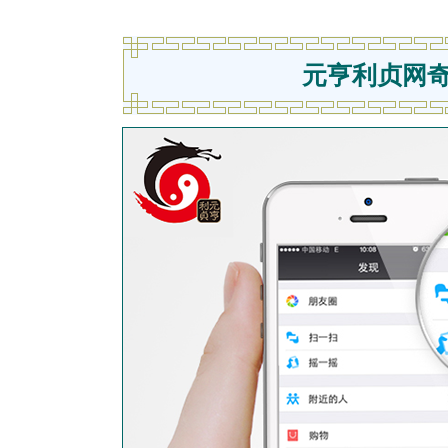
元亨利贞网